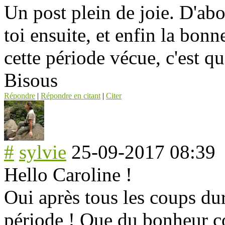
Un post plein de joie. D'ab
toi ensuite, et enfin la bon
cette période vécue, c'est q
Bisous
Répondre
|
Répondre en citant
|
Citer
#
sylvie
25-09-2017 08:39
Hello Caroline !
Oui après tous les coups durs
période ! Que du bonheur c