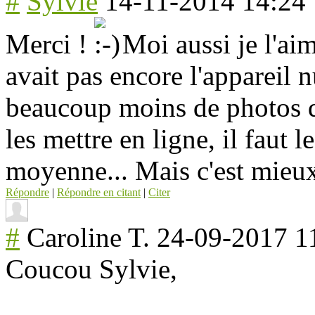
#
Sylvie
14-11-2014 14:24
Merci !
Moi aussi je l'aim
avait pas encore l'appareil
beaucoup moins de photos q
les mettre en ligne, il faut l
moyenne... Mais c'est mieux
Répondre
|
Répondre en citant
|
Citer
#
Caroline T.
24-09-2017 1
Coucou Sylvie,