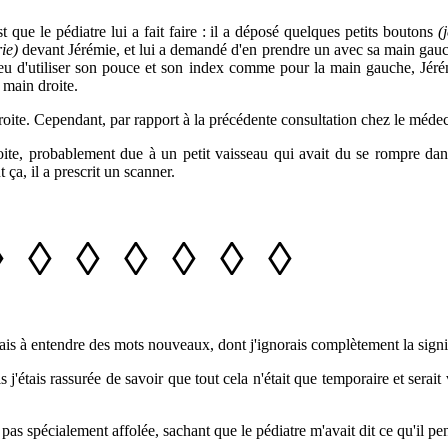
 que le pédiatre lui a fait faire : il a déposé quelques petits boutons
(
rie)
devant Jérémie, et lui a demandé d'en prendre un avec sa main gauch
eu d'utiliser son pouce et son index comme pour la main gauche, Jéré
 main droite.
oite. Cependant, par rapport à la précédente consultation chez le médeci
oite, probablement due à un petit vaisseau qui avait du se rompre dans
 ça, il a prescrit un scanner.
◊
◊
◊
◊
◊
◊
◊
is à entendre des mots nouveaux, dont j'ignorais complètement la signi
j'étais rassurée de savoir que tout cela n'était que temporaire et serait 
 pas spécialement affolée, sachant que le pédiatre m'avait dit ce qu'il p