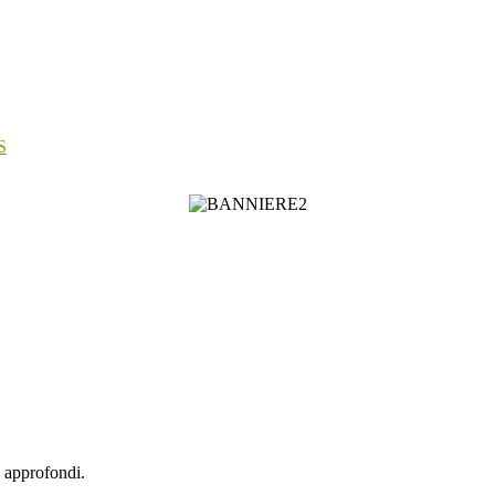
S
n approfondi.